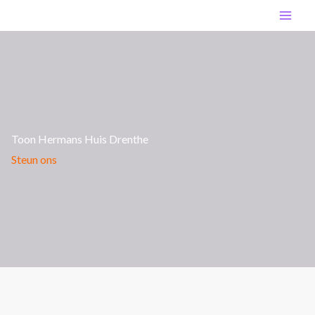
Ga
MA
naar
de
ME
inhoud
Toon Hermans Huis Drenthe
Steun ons