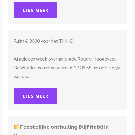
LEES MEER
Ruim € 3000 voor het THHD
Afgelopen week overhandigde Rotary Hoogeveen-
De Wolden een cheque van € 3.139,55 als opbrengst
van de…
LEES MEER
𝗙𝗲𝗲𝘀𝘁𝗲𝗹𝗶𝗷𝗸𝗲 𝗼𝗻𝘁𝗵𝘂𝗹𝗹𝗶𝗻𝗴 𝗕𝗹𝗶𝗷𝗳 𝗡𝗮𝗯𝗶𝗷 𝗶𝗻