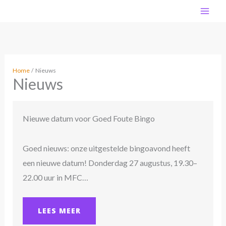
Ga
MA
naar
de
ME
inhoud
Home
Nieuws
Nieuws
Nieuwe datum voor Goed Foute Bingo
Goed nieuws: onze uitgestelde bingoavond heeft
een nieuwe datum! Donderdag 27 augustus, 19.30–
22.00 uur in MFC…
LEES MEER