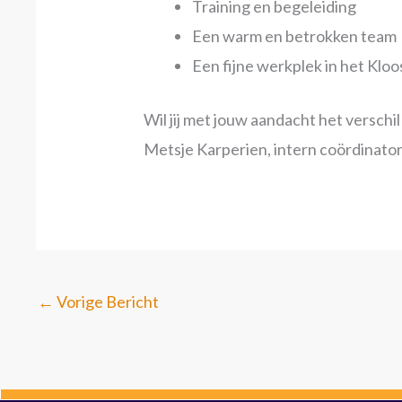
Training en begeleiding
Een warm en betrokken team
Een fijne werkplek in het Kloo
Wil jij met jouw aandacht het versch
Metsje Karperien, intern coördinator
←
Vorige Bericht