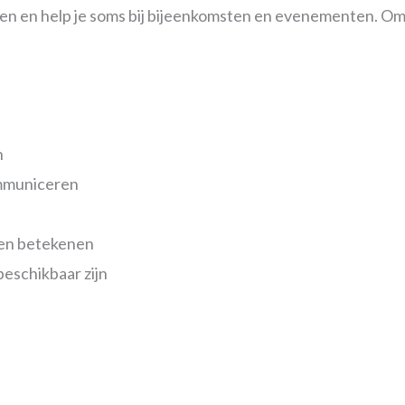
ken en help je soms bij bijeenkomsten en evenementen. Om 
n
mmuniceren
len betekenen
eschikbaar zijn