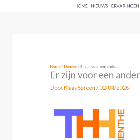
Ga
HOME
NIEUWS
ERVARINGEN
naar
de
inhoud
Home
Nieuws
Er zijn voor een ander…
Er zijn voor een ande
Door
Klaas Spreen
/
02/04/2026