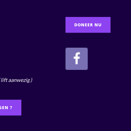
DONEER NU
( lift aanwezig )
GEN ?