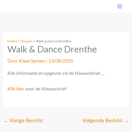
Ga
MA
naar
de
ME
inhoud
Home
Nieuws
Walk & Dance Drenthe
Walk & Dance Drenthe
Door
Klaas Spreen
/
13/08/2025
Alle informatie en opgeven zie de Nieuwsbrief….
Klik hier
voor de Nieuwsbrief
←
Vorige Bericht
Volgende Bericht
→