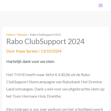
Ga
MA
naar
de
ME
inhoud
Home
Nieuws
Rabo ClubSupport 2024
Rabo ClubSupport 2024
Door
Klaas Spreen
/
13/10/2024
Hartelijk dank voor uw stem
Het THHD heeft maar liefst € 630,06 uit de Rabo
ClubSupport Stemcampagne van Rabobank Het Drentse
Land ontvangen. Dank u wel voor uw uitgebrachte stem op
het Toon Hermans Huis Drenthe.
Elke bijdrage is ons zeer welkom om het vrijwilligerswerk