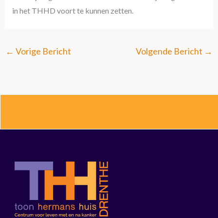
in het THHD voort te kunnen zetten.
←
Vorige Bericht
Volgende Bericht
→