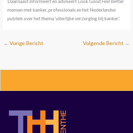
Daarnaast informeert en adviseert Look Good Feel Better
mensen met kanker, professionals en het Nederlandse
publiek over het thema ‘uiterlijke verzorging bij kanker’.
←
Vorige Bericht
Volgende Bericht
→