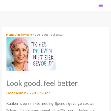
Ga
MA
naar
de
ME
inhoud
Home
In de wacht
Look good, feel better
Look good, feel better
Door
admin
/
27/08/2022
Kanker is een ziekte met ingrijpende gevolgen, zowel
lichamelijk als emotioneel. Uiterlijke veranderingen die